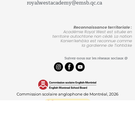
royalwestacademy@emsb.qc.ca
Reconnaissance territoriale :
Académie Royal West est située en
territoire autochtone non cédé. La nation
Kanien’kehá:ka est reconnue comme
la gardienne de Tiohtià:ke
Suivez-nous sur les réseaux sociaux @
Commission scolaire anglophone de Montréal, 2026
Accueil
Nous joindre
Heures de cours