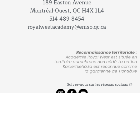
189 Easton Avenue
Montréal-Ouest, QC H4X 1L4
514 489-8454
royalwestacademy@emsb.qc.ca
Reconnaissance territoriale :
Académie Royal West est située en
territoire autochtone non cédé. La nation
Kanien’kehá:ka est reconnue comme
la gardienne de Tiohtià:ke
Suivez-nous sur les réseaux sociaux @
Commission scolaire anglophone de Montréal, 2026