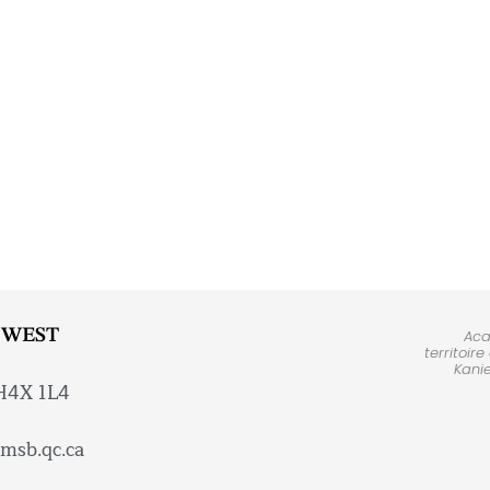
 WEST
Aca
territoir
Kani
 H4X 1L4
msb.qc.ca