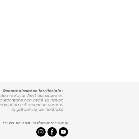
Reconnaissance territoriale :
démie Royal West est située en
e autochtone non cédé. La nation
en’kehá:ka est reconnue comme
la gardienne de Tiohtià:ke
Suivez-nous sur les réseaux sociaux @